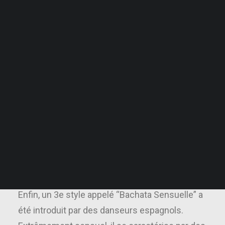
République Dominicaine, reconnaissable par
Stages, Workshops et Soirées
Festival de Danses Gratuit
son mouvement de hanche sensuel et sa
Cycle Tango Argentin
structure simple formée de huit pas. Mais
depuis son introduction en Europe, la Bachata
News
Musique
n’a cessé d’évoluer.
Shopping
Nous Contacter
D’abord sous l’impulsion de danseurs qui ont
Questions Fréquentes
transformé progressivement la Bachata en
Newsletter
s’inspirant de figures issues de la Salsa. Ce
STAGES GRATUITS
style est généralement appelé “Bachata
Moderna”.
POURQUOITUDANSES
Enfin, un 3e style appelé “Bachata Sensuelle” a
été introduit par des danseurs espagnols.